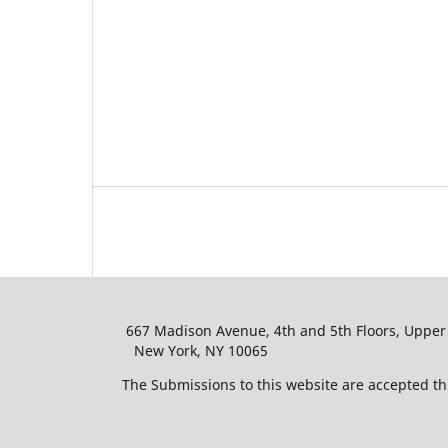
667 Madison Avenue, 4th and 5th Floors, Upper 
New York, NY 10065
The Submissions to this website are accepted th